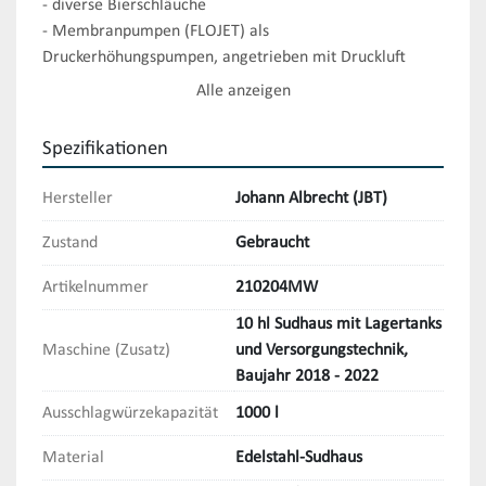
- diverse Bierschläuche

- Membranpumpen (FLOJET) als 
Druckerhöhungspumpen, angetrieben mit Druckluft

- Bierpumpe (SAWA) zur Förderung von 5 m³/h

Alle anzeigen
- CO2-Warngerät (Beviclean)

- weiteres Zubehör mit Druckminderern, Zapfköpfen etc.

Spezifikationen
- elektrischer Dampferzeuger (VEIT) mit einer Leistung 
von 60 kW

Hersteller
Johann Albrecht (JBT)
- Druckluftanlage (KAESER), Druckluftkompressor mit 
Kältetrockner

Zustand
Gebraucht
- Kälteanlage mit Kompressor, Pufferkessel, 
Artikelnummer
210204MW
Ausgleichsgefäß, Kältemittelpumpe

- Verrohrung
10 hl Sudhaus mit Lagertanks
Maschine (Zusatz)
und Versorgungstechnik,
Baujahr 2018 - 2022
Ausschlagwürzekapazität
1000 l
Material
Edelstahl-Sudhaus