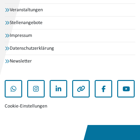
Veranstaltungen
Stellenangebote
Impressum
Datenschutzerklärung
Newsletter
WhatsApp
Instagram
LinkedIn
andere
Facebook
YouT
Cookie-Einstellungen