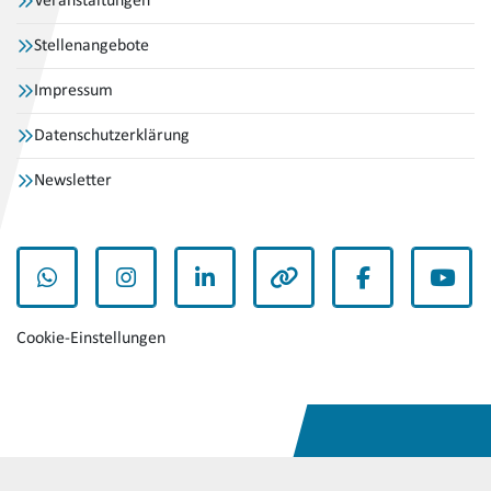
Veranstaltungen
Stellenangebote
Impressum
Datenschutzerklärung
Newsletter
WhatsApp
Instagram
LinkedIn
andere
Facebook
YouT
Cookie-Einstellungen