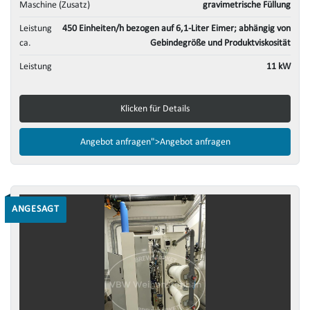
Maschine (Zusatz)
gravimetrische Füllung
Leistung
450 Einheiten/h bezogen auf 6,1-Liter Eimer; abhängig von
ca.
Gebindegröße und Produktviskosität
Leistung
11 kW
Klicken für Details
Angebot anfragen">
Angebot anfragen
ANGESAGT