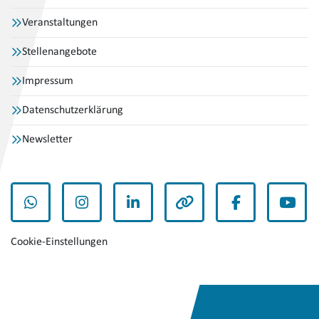
Veranstaltungen
Stellenangebote
Impressum
Datenschutzerklärung
Newsletter
WhatsApp
Instagram
LinkedIn
andere
Facebook
YouT
Cookie-Einstellungen