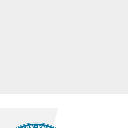
Siphonfüller/Glasflaschenfüller (JS Maschinen) mit 6 
Füllköpfen.

Keg-Innen und- Außenwascher (Scheuer) mit Spritzdüsen 
im Edelstahlgehäuse und Laugetank im Unterbau.

Keg-Füllstation mit Zapfhähnen zur direkten Befüllung 
von Fässern aus den Drucktanks.

6. Betriebs-/Versorgungstechnik

Kälteanlage (Hafner-Muschler, 2013) als 
Eiswasserspeicheranlage mit Kältemittel R404a und 3 
Kältekompressoren.

ölfreier Druckluft-Kolbenkompressor (Kaeser, 2013) mit 
einem maximalen Betriebsdruck von 10 bar sowie 