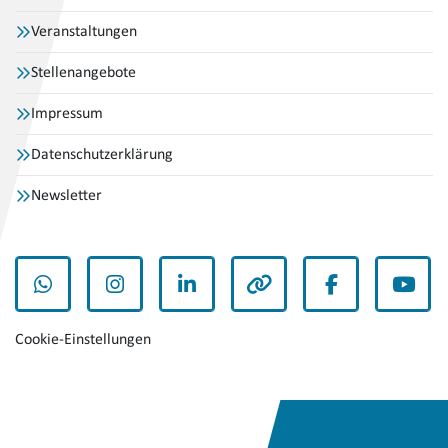
Veranstaltungen
Stellenangebote
Impressum
Datenschutzerklärung
Newsletter
WhatsApp
Instagram
LinkedIn
andere
Facebook
YouT
Cookie-Einstellungen