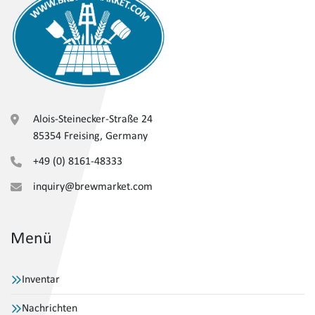
Druckluft-Kältetrockner (Kaeser, 2013)

Luftseparator (AST) als Stickstoffgenerator mit 
nebenstehendem Stickstoffdrucktank.
Alois-Steinecker-Straße 24
85354 Freising, Germany
+49 (0) 8161-48333
inquiry@brewmarket.com
Menü
Inventar
Nachrichten