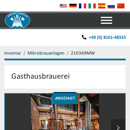
Menü
+49 (0) 8161-48333
Inventar
Mikrobrauanlagen
210349MW
Gasthausbrauerei
ANGESAGT