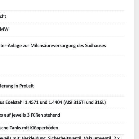
cht
5MW
ter-Anlage zur Milchsäureversorgung des Sudhauses
sierung in ProLeit
us Edelstahl 1.4571 und 1.4404 (AISI 316Ti und 316L)
s auf jeweils 3 Füßen stehend
ische Tanks mit Klöpperböden
eweils mit: Verkleidung, Sicherheitsventil, Vakuumventil, 2 x