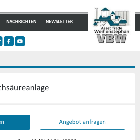
NACHRICHTEN
NEWSLETTER
n
ther
facebook
youtube
lchsäureanlage
en
Angebot anfragen