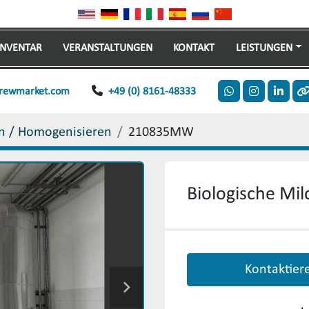
INVENTAR
VERANSTALTUNGEN
KONTAKT
LEISTUNGEN
rewmarket.com
+49 (0) 8161-48333
whatsapp
instagram
linkedi
o
n / Homogenisieren
210835MW
Biologische Mi
Kontaktier