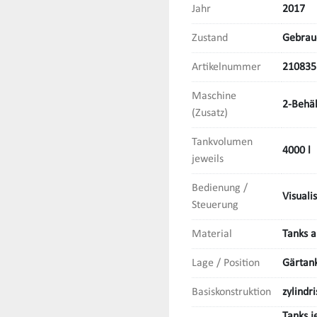
Jahr
2017
Zustand
Gebrau
Artikelnummer
21083
Maschine
2-Behäl
(Zusatz)
Tankvolumen
4000 l
jeweils
Bedienung /
Visuali
Steuerung
Material
Tanks a
Lage / Position
Gärtank
Basiskonstruktion
zylindr
Tanks j