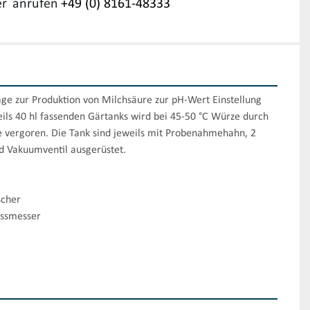
r
anrufen
+49 (0) 8161-48333
ge zur Produktion von Milchsäure zur pH-Wert Einstellung 
eils 40 hl fassenden Gärtanks wird bei 45-50 °C Würze durch 
e vergoren. Die Tank sind jeweils mit Probenahmehahn, 2 
d Vakuumventil ausgerüstet.

cher

ussmesser
