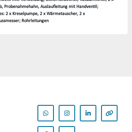
b, Probenahmehahn, Auslaufleitung mit Handventil;
es: 2 x Kreselpumpe, 2 x Wärmetauscher, 2 x
ussmesser; Rohrleitungen
WhatsApp
Instagram
LinkedIn
andere