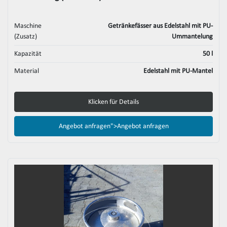
Maschine
Getränkefässer aus Edelstahl mit PU-
(Zusatz)
Ummantelung
Kapazität
50 l
Material
Edelstahl mit PU-Mantel
Klicken für Details
Angebot anfragen">
Angebot anfragen