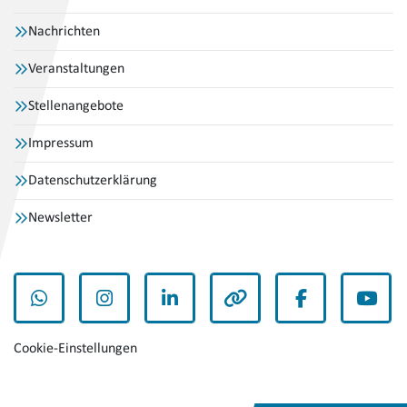
Nachrichten
Veranstaltungen
Stellenangebote
Impressum
Datenschutzerklärung
Newsletter
WhatsApp
Instagram
LinkedIn
andere
Facebook
YouT
Cookie-Einstellungen