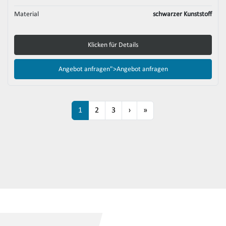
Material
schwarzer Kunststoff
Klicken für Details
Angebot anfragen">
Angebot anfragen
1
2
3
›
»