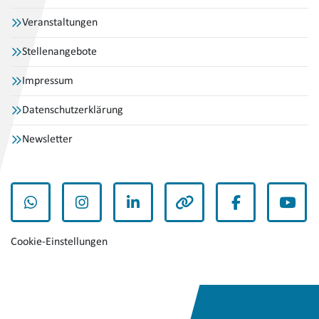
Veranstaltungen
Stellenangebote
Impressum
Datenschutzerklärung
Newsletter
WhatsApp
Instagram
LinkedIn
andere
Facebook
YouT
Cookie-Einstellungen