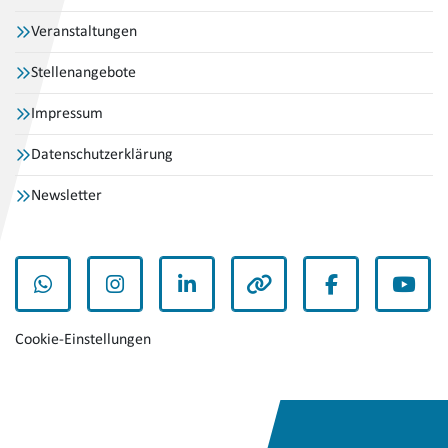
Veranstaltungen
Stellenangebote
Impressum
Datenschutzerklärung
Newsletter
WhatsApp
Instagram
LinkedIn
andere
Facebook
YouT
Cookie-Einstellungen