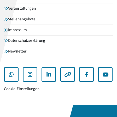
Veranstaltungen
Stellenangebote
Impressum
Datenschutzerklärung
Newsletter
WhatsApp
Instagram
LinkedIn
andere
Facebook
YouT
Cookie-Einstellungen