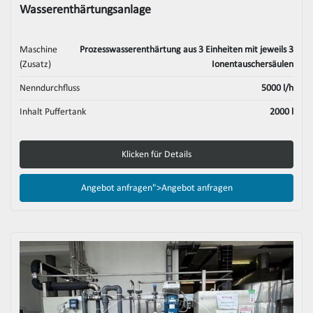
Wasserenthärtungsanlage
Maschine
Prozesswasserenthärtung aus 3 Einheiten mit jeweils 3
(Zusatz)
Ionentauschersäulen
Nenndurchfluss
5000 l/h
Inhalt Puffertank
2000 l
Klicken für Details
Angebot anfragen">
Angebot anfragen