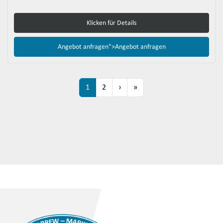
Klicken für Details
Angebot anfragen">
Angebot anfragen
1
2
›
»